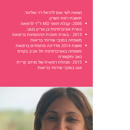
נשואה לשי ואם לדניאל רוי ואלינור.
תושבת רמת השרון.
2006- קבלת תואר MD ד״ר לרפואה
בוגרת אוניברסיטת בן גוריון בנגב.
2013 - בוגרת תוכנית ההתמחות ברפואת
משפחה במכבי שירותי בריאות
משנת 2014 מדריכה מתמחים ברפואת
משפחה באוניברסיטת תל אביב בקורס
כאב ותקשורת
2015- מנהלת רפואית של מרחב קריית
אונו במכבי שירותי בריאות